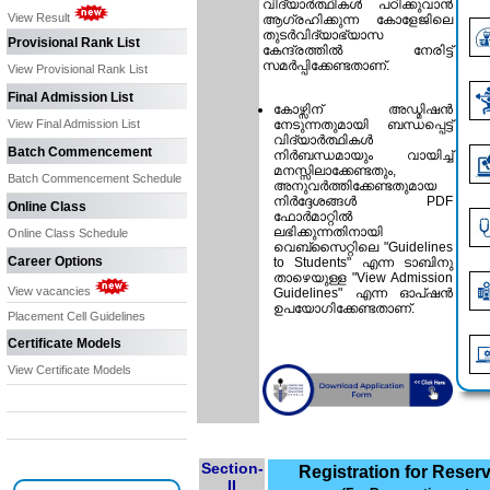
വിദ്യാർത്ഥികൾ പഠിക്കുവാൻ
View Result
ആഗ്രഹിക്കുന്ന കോളേജിലെ
തുടർവിദ്യാഭ്യാസ
Provisional Rank List
കേന്ദ്രത്തിൽ നേരിട്ട്
സമർപ്പിക്കേണ്ടതാണ്.
View Provisional Rank List
Final Admission List
കോഴ്സിന് അഡ്മിഷൻ
View Final Admission List
നേടുന്നതുമായി ബന്ധപ്പെട്ട്
വിദ്യാർത്ഥികൾ
Batch Commencement
നിർബന്ധമായും വായിച്ച്
മനസ്സിലാക്കേണ്ടതും,
Batch Commencement Schedule
അനുവർത്തിക്കേണ്ടതുമായ
നിർദ്ദേശങ്ങൾ PDF
Online Class
ഫോർമാറ്റിൽ
ലഭിക്കുന്നതിനായി
Online Class Schedule
വെബ്‌സൈറ്റിലെ
"Guidelines
Career Options
to Students"
എന്ന ടാബിനു
താഴെയുള്ള "
View Admission
View vacancies
Guidelines
" എന്ന ഓപ്ഷൻ
ഉപയോഗിക്കേണ്ടതാണ്.
Placement Cell Guidelines
Certificate Models
View Certificate Models
Section-
Registration for Reser
II