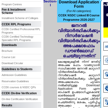
Section-
Download Application
പ
Program Centres
I
Form
Fee & Installment
(For All categories)
Scheme
CCEK NSDC Linked III Course
Installment Scheme of Colleges
Programme 2026-2027
CCEK RPL Programs
ജനറൽ
CCEK Certified Professional RPL
വിദ്യാർത്ഥികൾക്കും
Programs
റിസർവേഷൻ
CCEK Certified Technology
വിദ്യാർത്ഥികൾക്കും
Specialist RPL Programs
Downloads
അപേക്ഷാഫോം
ഡൗൺലോഡ്
Brochure
ചെയ്യുന്നതിന്
Course List
കോളേജുകളിൽ നിന്ന് നേരിട്ട്
Download Circular
അപേക്ഷ ഫോം വാങ്ങുവാൻ
സാധിക്കാത്ത ജനറൽ കാറ്റഗറി
Guidelines to Students
വിദ്യാർത്ഥികൾക്കും,
Admission Guidelines
റിസർവേഷൻ കാറ്റഗറി
വിദ്യാർത്ഥികൾക്കും പ്രസ്തുത
Reservation Guidelines
അപേക്ഷാഫോം ചുവടെ
നൽകിയിട്ടുള്ള Download
CCEK courses & NSDC QPs
Application Form എന്ന
ഓപ്ഷൻ ഉപയോഗിച്ചുകൊണ്ട്,
CCEK On-line Verification
ഓൺലൈൻ ആയി
ഡൗൺലോഡ് ചെയ്ത്, പ്രിൻറ്
On-line Certification Verification
ചെയ്തതിനു ശേഷം, പൂരിപ്പിച്ച
Results
അപേക്ഷാ ഫോമുകൾ