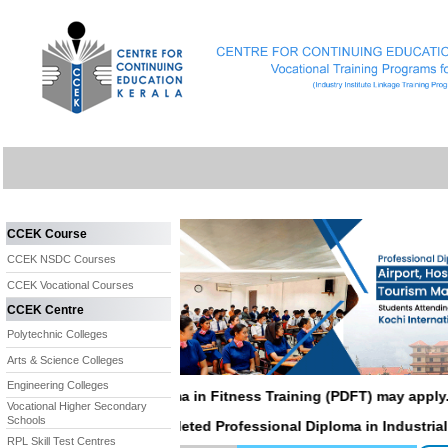
CCEK Course
CCEK NSDC Courses
CCEK Vocational Courses
CCEK Centre
Polytechnic Colleges
Arts & Science Colleges
Engineering Colleges
ted Professional Diploma in Fitness Training (PDFT) may apply. F
Vocational Higher Secondary
Schools
who successfully completed Professional Diploma in Industrial El
RPL Skill Test Centres