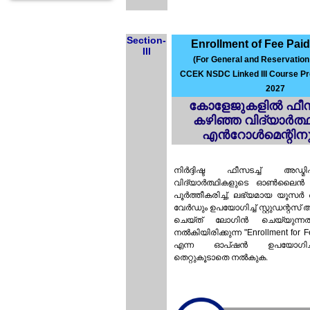
Section-
Enrollment of Fee Pai
III
(For General and Reservation
CCEK NSDC Linked III Course P
2027
കോളേജുകളിൽ ഫീസ്
കഴിഞ്ഞ വിദ്യാർത്
എൻറോൾമെന്റിനു
നിർദ്ദിഷ്ട ഫീസടച്ച് അഡ
വിദ്യാർത്ഥികളുടെ ഓൺലൈൻ
പൂർത്തീകരിച്ച്, ലഭ്യമായ യൂസർ
വേർഡും ഉപയോഗിച്ച് സ്റ്റുഡന്റസ് അക്
ചെയ്ത് ലോഗിൻ ചെയ്യുന്ന
നൽകിയിരിക്കുന്ന "
Enrollment for 
എന്ന ഓപ്ഷൻ ഉപയോഗിച്ച
തെറ്റുകൂടാതെ നൽകുക.