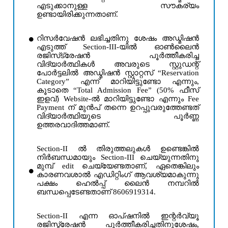
എടുക്കാനുള്ള സൗകര്യം
ഉണ്ടായിരിക്കുന്നതാണ്.
റിസർവേഷൻ ലഭിച്ചതിനു ശേഷം അഡ്മിഷൻ
എടുത്ത് Section-III-യിൽ ഓൺലൈൻ
രജിസ്‌ട്രേഷൻ പൂർത്തീകരിച്ച
വിദ്യാർത്ഥികൾ അവരുടെ സ്റ്റുഡന്റ്
പോർട്ടലിൽ അഡ്മിഷൻ സ്റ്റാറ്റസ് “Reservation
Category” എന്ന് മാറിയിട്ടുണ്ടോ എന്നും,
കൂടാതെ “Total Admission Fee” (50% ഫീസ്
ഇളവ്) Website-ൽ മാറിയിട്ടുണ്ടോ എന്നും Fee
Payment ന് മുൻപ് തന്നെ ഉറപ്പുവരുത്തേണ്ടത്
വിദ്യാർത്ഥിയുടെ പൂർണ്ണ
ഉത്തരവാദിത്തമാണ്.
Section-II ൽ തിരുത്തലുകൾ ഉണ്ടെങ്കിൽ
നിർബന്ധമായും Section-III ചെയ്യുന്നതിനു
മുമ്പ് edit ചെയ്യേണ്ടതാണ്, ഏതെങ്കിലും
കാരണവശാൽ എഡിറ്റിംഗ് ആവശ്യമാകുന്നു
പക്ഷം ഹെൽപ്പ് ലൈൻ നമ്പറിൽ
ബന്ധപ്പെടേണ്ടതാണ് 8606919314.
Section-II എന്ന ഓപ്ഷനിൽ ഇന്റർവ്യൂ
രജിസ്ട്രേഷൻ പൂർത്തീകരിച്ചതിനുശേഷം,