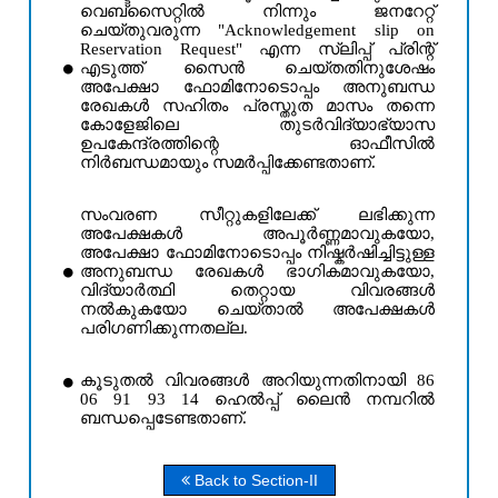
വെബ്സൈറ്റിൽ നിന്നും ജനറേറ്റ്
ചെയ്തുവരുന്ന "Acknowledgement slip on
Reservation Request" എന്ന സ്ലിപ്പ് പ്രിന്റ്
എടുത്ത് സൈൻ ചെയ്തതിനുശേഷം
അപേക്ഷാ ഫോമിനോടൊപ്പം അനുബന്ധ
രേഖകൾ സഹിതം പ്രസ്തുത മാസം തന്നെ
കോളേജിലെ തുടർവിദ്യാഭ്യാസ
ഉപകേന്ദ്രത്തിന്റെ ഓഫീസിൽ
നിർബന്ധമായും സമർപ്പിക്കേണ്ടതാണ്.
സംവരണ സീറ്റുകളി‌ലേക്ക് ലഭിക്കുന്ന
അപേക്ഷകൾ അപൂർണ്ണമാവുകയോ,
അപേക്ഷാ ഫോമിനോടൊപ്പം നിഷ്കർഷിച്ചിട്ടുള്ള
അനുബന്ധ രേഖകൾ ഭാഗികമാവുകയോ,
വിദ്യാർത്ഥി തെറ്റായ വിവരങ്ങൾ
നൽകുകയോ ചെയ്താൽ അപേക്ഷകൾ
പരിഗണിക്കുന്നതല്ല.
കൂടുതൽ വിവരങ്ങൾ അറിയുന്നതിനായി 86
06 91 93 14 ഹെൽപ്പ് ലൈൻ നമ്പറിൽ
ബന്ധപ്പെടേണ്ടതാണ്.
Back to Section-II