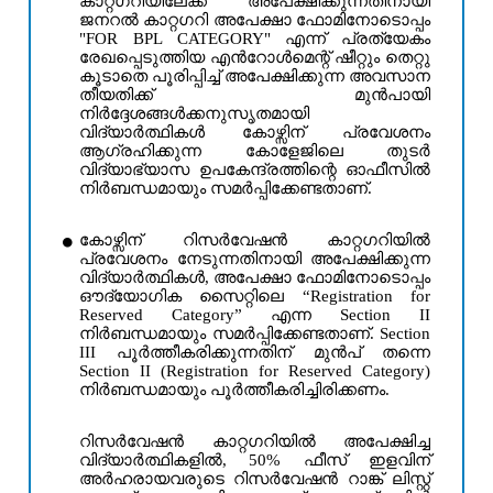
കാറ്റഗറിയിലേക്ക് അപേക്ഷിക്കുന്നതിനായി
ജനറൽ കാറ്റഗറി അപേക്ഷാ ഫോമിനോടൊപ്പം
"FOR BPL CATEGORY" എന്ന് പ്രത്യേകം
രേഖപ്പെടുത്തിയ എൻറോൾമെന്റ് ഷീറ്റും തെറ്റു
കൂടാതെ പൂരിപ്പിച്ച് അപേക്ഷിക്കുന്ന അവസാന
തീയതിക്ക് മുൻപായി
നിർദ്ദേശങ്ങൾക്കനുസൃതമായി
വിദ്യാർത്ഥികൾ കോഴ്സിന് പ്രവേശനം
ആഗ്രഹിക്കുന്ന കോളേജിലെ തുടർ
വിദ്യാഭ്യാസ ഉപകേന്ദ്രത്തിന്റെ ഓഫീസിൽ
നിർബന്ധമായും സമർപ്പിക്കേണ്ടതാണ്.
കോഴ്സിന് റിസർവേഷൻ കാറ്റഗറിയിൽ
പ്രവേശനം നേടുന്നതിനായി അപേക്ഷിക്കുന്ന
വിദ്യാർത്ഥികൾ, അപേക്ഷാ ഫോമിനോടൊപ്പം
ഔദ്യോഗിക സൈറ്റിലെ “Registration for
Reserved Category” എന്ന Section II
നിർബന്ധമായും സമർപ്പിക്കേണ്ടതാണ്. Section
III പൂർത്തീകരിക്കുന്നതിന് മുൻപ് തന്നെ
Section II (Registration for Reserved Category)
നിർബന്ധമായും പൂർത്തീകരിച്ചിരിക്കണം.
റിസർവേഷൻ കാറ്റഗറിയിൽ അപേക്ഷിച്ച
വിദ്യാർത്ഥികളിൽ, 50% ഫീസ് ഇളവിന്
അർഹരായവരുടെ റിസർവേഷൻ റാങ്ക് ലിസ്റ്റ്